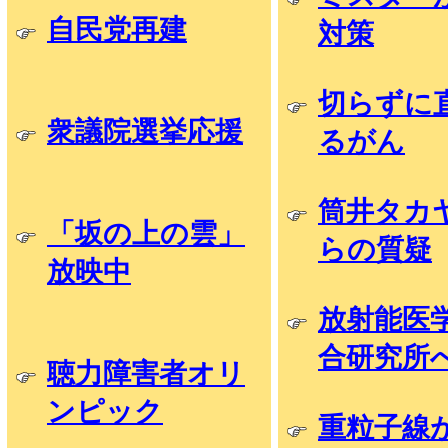
自民党再建
対策
切らずに
衆議院選挙応援
るがん
筒井タカ
「坂の上の雲」
らの質疑
放映中
放射能医
合研究所
聴力障害者オリ
ンピック
重粒子線