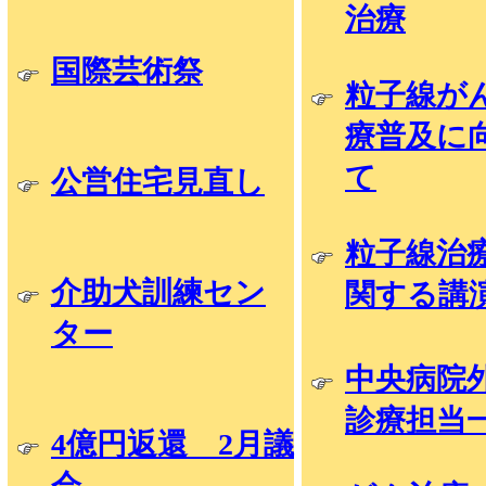
治療
国際芸術祭
粒子線が
療普及に
て
公営住宅見直し
粒子線治
介助犬訓練セン
関する講
ター
中央病院
診療担当
4億円返還 2月議
会