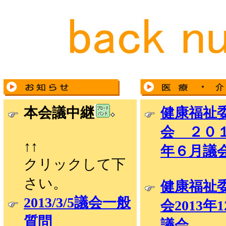
本会議中継
健康福祉
会 ２０
↑↑
年６月議
クリックして下
さい。
健康福祉
2013/3/5議会一般
会2013年
質問
議会