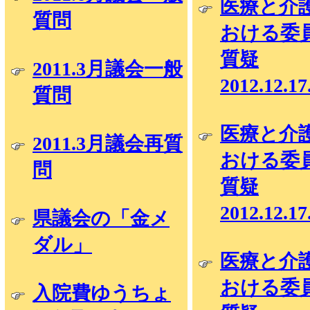
医療と介
質問
おける委
質疑
2011.3月議会一般
2012.12.1
質問
医療と介
2011.3月議会再質
おける委
問
質疑
2012.12.1
県議会の「金メ
ダル」
医療と介
おける委
入院費ゆうちょ