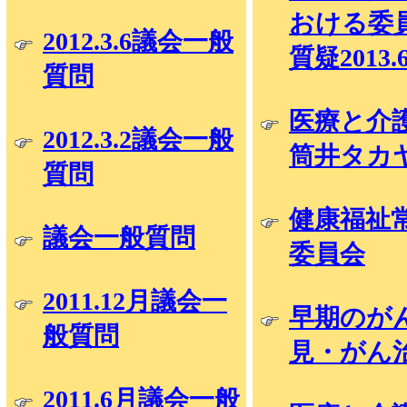
おける委
2012.3.6議会一般
質疑2013.
質問
医療と介
2012.3.2議会一般
筒井タカ
質問
健康福祉
議会一般質問
委員会
2011.12月議会一
早期のが
般質問
見・がん
2011.6月議会一般