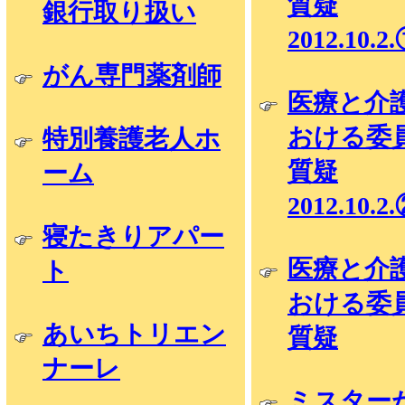
質疑
銀行取り扱い
2012.10.2
がん専門薬剤師
医療と介
おける委
特別養護老人ホ
質疑
ーム
2012.10.2
寝たきりアパー
医療と介
ト
おける委
あいちトリエン
質疑
ナーレ
ミスター